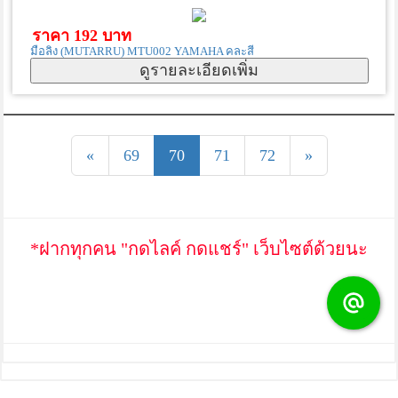
ราคา 192 บาท
มือลิง (MUTARRU) MTU002 YAMAHA คละสี
ดูรายละเอียดเพิ่ม
«
69
70
71
72
»
*ฝากทุกคน "กดไลค์ กดแชร์" เว็บไซต์ด้วยนะ