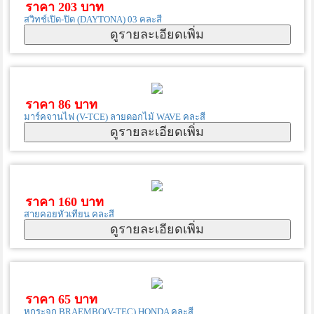
ราคา 203 บาท
สวิทช์เปิด-ปิด (DAYTONA) 03 คละสี
ดูรายละเอียดเพิ่ม
ราคา 86 บาท
มาร์คจานไฟ (V-TCE) ลายดอกไม้ WAVE คละสี
ดูรายละเอียดเพิ่ม
ราคา 160 บาท
สายคอยหัวเทียน คละสี
ดูรายละเอียดเพิ่ม
ราคา 65 บาท
หูกระจก BRAEMBO(V-TEC) HONDA คละสี