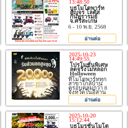
13:48:50
บูธโมโตพาร์ท
สัญจร โลตัส
กันทรารมย์
จ.ศรีสะเกษ
6 - 10 พ.ย. 2568
อ่านต่อ
2025-10-23
14:49:55
โปรโมชั่นพิเศษ
ลดจริงไม่หลอก
Holloween
ที่โมโตพาร์ททุก
สาขาใกล้บ้าน
ครอบคลุมกว่า 8
จังหวัดในอีสาน
อ่านต่อ
2025-10-20
15:12:44
บูธโมรชั่นโมโต