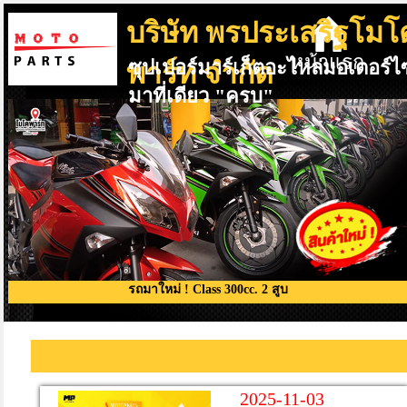
บริษัท พรประเสริฐโมโ
หน้าแรก
ซุปเปอร์มาร์เก็ตอะไหล่มอเตอร์ไ
พาร์ท จำกัด
มาที่เดียว "ครบ"
รถมาใหม่ ! Class 300cc. 2 สูบ
2025-11-03