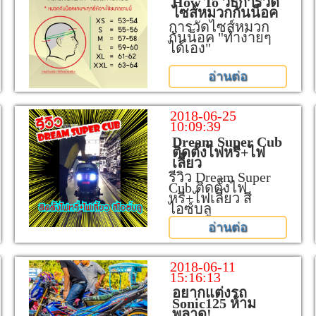
How To วิธีการวัด
ไซส์หมวกกันน็อค
การวัดไซส์หมวก
กันน็อค "ทำง่ายๆ
ได้เอง"
อ่านต่อ
2018-06-25
10:09:39
Dream Super Cub
ติดตั้งไฟหรี่+ไฟ
เลี้ยว
รีวิว Dream Super
Cub ติดตั้งไฟ
หรี่+ไฟเลี้ยว สี
ไอซ์บลู
อ่านต่อ
2018-06-11
15:16:13
อยากแต่งรถ
Sonic125 ห้าม
พลาด!