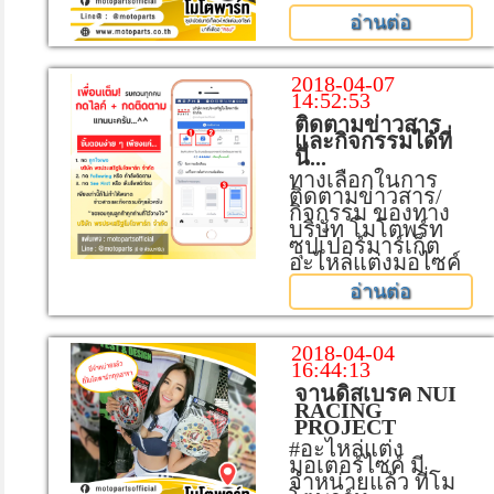
อ่านต่อ
2018-04-07
14:52:53
ติดตามข่าวสาร
และกิจกรรมได้ที่
นี่...
ทางเลือกในการ
ติดตามข่าวสาร/
กิจกรรม ของทาง
บริษัท โมโตพร์ท
ซุปเปอร์มาร์เก็ต
อะไหล่แต่งมอไซค์
อ่านต่อ
2018-04-04
16:44:13
จานดิสเบรค NUI
RACING
PROJECT
#อะไหล่แต่ง
มอเตอร์ไซค์ มี
จำหน่ายแล้ว ที่โม