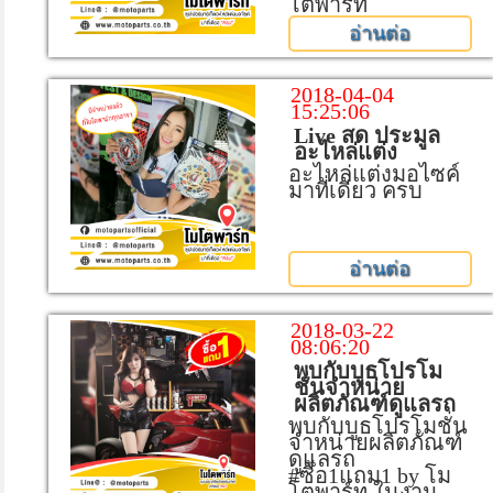
โตพาร์ท
อ่านต่อ
2018-04-04
15:25:06
Live สด ประมูล
อะไหล่แต่ง
อะไหล่แต่งมอไซค์
มาที่เดียว ครบ
อ่านต่อ
2018-03-22
08:06:20
พบกับบูธโปรโม
ชั่นจำหน่าย
ผลิตภัณฑ์ดูแลรถ
พบกับบูธโปรโมชั่น
จำหน่ายผลิตภัณฑ์
ดูแลรถ
#ซื้อ1แถม1 by โม
โตพาร์ท ในงาน