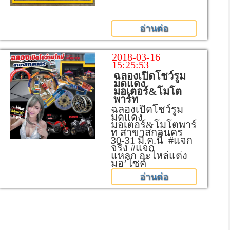
อ่านต่อ
2018-03-16
15:25:53
ฉลองเปิดโชว์รูม
มดแดง
มอเตอร์&โมโต
พาร์ท
ฉลองเปิดโชว์รูม
มดแดง
มอเตอร์&โมโตพาร์
ท สาขาสกลนคร
30-31 มี.ค.นี้ #แจก
จริง #แจก
แหลก อะไหล่แต่ง
มอ’ไซค์
อ่านต่อ