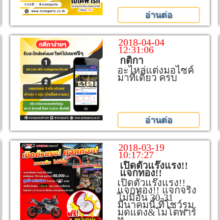
อ่านต่อ
2018-04-04
12:31:06
กติกา
อะไหล่แต่งมอไซค์
มาที่เดียว ครบ
อ่านต่อ
2018-03-19
10:17:27
เปิดตัวแร๊งแรง!!
แจกทอง!!
เปิดตัวแร๊งแรง!!
แจกทอง!! แจกจริง
ไม่มีอั้น 30-31
มีนาคมนี้ ที่โชว์รูม
มดแดง&โมโตพาร์
ท