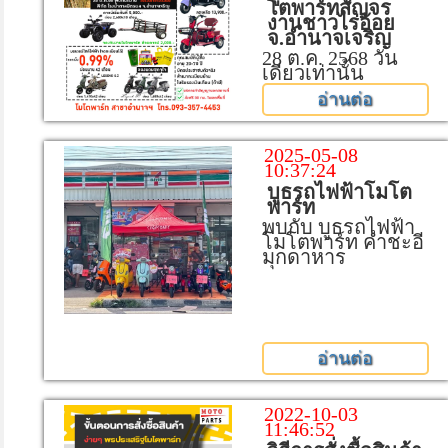
โตพาร์ทสัญจร
งานชาวไร่อ้อย
จ.อำนาจเจริญ
28 ต.ค. 2568 วัน
เดียวเท่านั้น
อ่านต่อ
2025-05-08
10:37:24
บูธรถไฟฟ้าโมโต
พาร์ท
พบกับ บูธรถไฟฟ้า
โมโตพาร์ท คำชะอี
มุกดาหาร
อ่านต่อ
2022-10-03
11:46:52