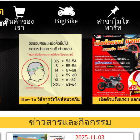
ต
BigBike
สินค้าของ
สาขาโมโต
ซค์
เรา
พาร์ท
How To วิธีการวัดไซส์หมวกกัน
เปิดตัวแร๊งแรง!! แจก
น็อค
ข่าวสารและกิจกรรม
2025-11-03