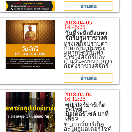
อ่านต่อ
2018-04-05
14:45:25
วันที่ระลึกถึงมหา
จักรีบรมราชวงศ์
ทรงเสด็จปราบดา
ภิเษกขี้นเป็นพระ
มหากษัตริย์แห่ง
ราชวงศ์จักรีและ
เป็นวันครบรอบการ
ก่อตั้งราชวงศ์จักรี
อ่านต่อ
2018-04-04
16:12:28
ซุปเปอร์มาร์เก็ต
อะไหล่
มอเตอร์ไซค์ มาที่
เดียว
ซุปเปอร์มาร์เก็ต
อะไหล่มอเตอร์ไซค์