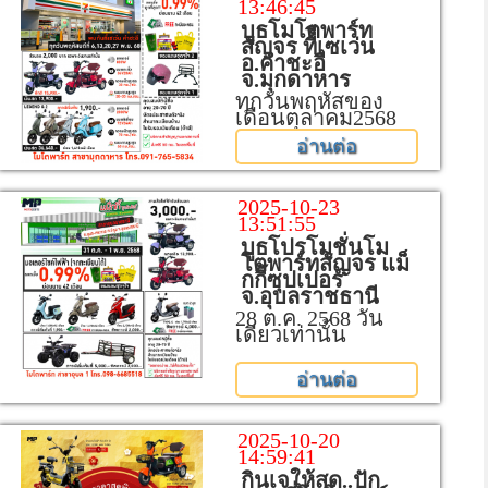
13:46:45
บูธโมโตพาร์ท
สัญจร ที่ีเซเว่น
อ.คำชะอี
จ.มุกดาหาร
ทุกวันพฤหัสของ
เดือนตุลาคม2568
อ่านต่อ
2025-10-23
13:51:55
บูธโปรโมชั่นโม
โตพาร์ทสัญจร แม็
กกี้ซุปเปอร์
จ.อุบลราชธานี
28 ต.ค. 2568 วัน
เดียวเท่านั้น
อ่านต่อ
2025-10-20
14:59:41
กินเจให้สุด..ปัก