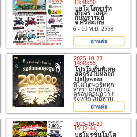
13:48:50
บูธโมโตพาร์ท
สัญจร โลตัส
กันทรารมย์
จ.ศรีสะเกษ
6 - 10 พ.ย. 2568
อ่านต่อ
2025-10-23
14:49:55
โปรโมชั่นพิเศษ
ลดจริงไม่หลอก
Holloween
ที่โมโตพาร์ททุก
สาขาใกล้บ้าน
ครอบคลุมกว่า 8
จังหวัดในอีสาน
อ่านต่อ
2025-10-20
15:12:44
บูธโมรชั่นโมโต