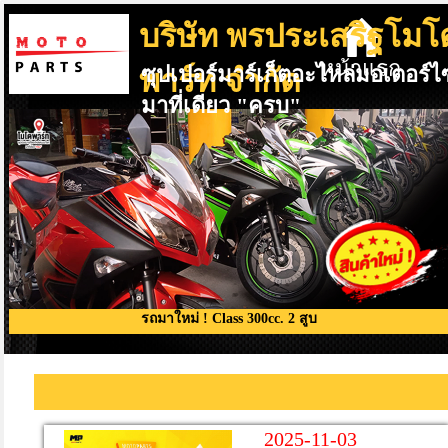
บริษัท พรประเสริฐโมโ
หน้าแรก
ซุปเปอร์มาร์เก็ตอะไหล่มอเตอร์ไ
พาร์ท จำกัด
มาที่เดียว "ครบ"
รถมาใหม่ ! Class 300cc. 2 สูบ
2025-11-03