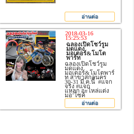
อ่านต่อ
2018-03-16
15:25:53
ฉลองเปิดโชว์รูม
มดแดง
มอเตอร์&โมโต
พาร์ท
ฉลองเปิดโชว์รูม
มดแดง
มอเตอร์&โมโตพาร์
ท สาขาสกลนคร
30-31 มี.ค.นี้ #แจก
จริง #แจก
แหลก อะไหล่แต่ง
มอ’ไซค์
อ่านต่อ