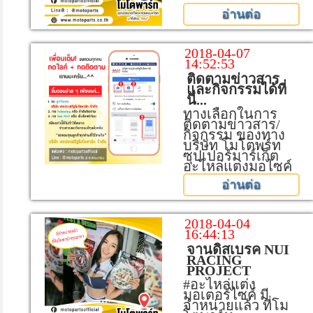
อ่านต่อ
2018-04-07
14:52:53
ติดตามข่าวสาร
และกิจกรรมได้ที่
นี่...
ทางเลือกในการ
ติดตามข่าวสาร/
กิจกรรม ของทาง
บริษัท โมโตพร์ท
ซุปเปอร์มาร์เก็ต
อะไหล่แต่งมอไซค์
อ่านต่อ
2018-04-04
16:44:13
จานดิสเบรค NUI
RACING
PROJECT
#อะไหล่แต่ง
มอเตอร์ไซค์ มี
จำหน่ายแล้ว ที่โม