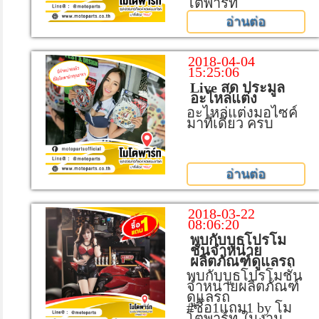
โตพาร์ท
อ่านต่อ
2018-04-04
15:25:06
Live สด ประมูล
อะไหล่แต่ง
อะไหล่แต่งมอไซค์
มาที่เดียว ครบ
อ่านต่อ
2018-03-22
08:06:20
พบกับบูธโปรโม
ชั่นจำหน่าย
ผลิตภัณฑ์ดูแลรถ
พบกับบูธโปรโมชั่น
จำหน่ายผลิตภัณฑ์
ดูแลรถ
#ซื้อ1แถม1 by โม
โตพาร์ท ในงาน