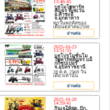
13:46:45
บูธโมโตพาร์ท
สัญจร ที่ีเซเว่น
อ.คำชะอี
จ.มุกดาหาร
ทุกวันพฤหัสของ
เดือนตุลาคม2568
อ่านต่อ
2025-10-23
13:51:55
บูธโปรโมชั่นโม
โตพาร์ทสัญจร แม็
กกี้ซุปเปอร์
จ.อุบลราชธานี
28 ต.ค. 2568 วัน
เดียวเท่านั้น
อ่านต่อ
2025-10-20
14:59:41
กินเจให้สุด..ปัก