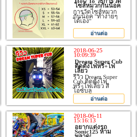
How To วิธีการวัด
ไซส์หมวกกันน็อค
การวัดไซส์หมวก
กันน็อค "ทำง่ายๆ
ได้เอง"
อ่านต่อ
2018-06-25
10:09:39
Dream Super Cub
ติดตั้งไฟหรี่+ไฟ
เลี้ยว
รีวิว Dream Super
Cub ติดตั้งไฟ
หรี่+ไฟเลี้ยว สี
ไอซ์บลู
อ่านต่อ
2018-06-11
15:16:13
อยากแต่งรถ
Sonic125 ห้าม
พลาด!