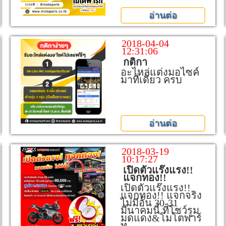
อ่านต่อ
2018-04-04
12:31:06
กติกา
อะไหล่แต่งมอไซค์
มาที่เดียว ครบ
อ่านต่อ
2018-03-19
10:17:27
เปิดตัวแร๊งแรง!!
แจกทอง!!
เปิดตัวแร๊งแรง!!
แจกทอง!! แจกจริง
ไม่มีอั้น 30-31
มีนาคมนี้ ที่โชว์รูม
มดแดง&โมโตพาร์
ท