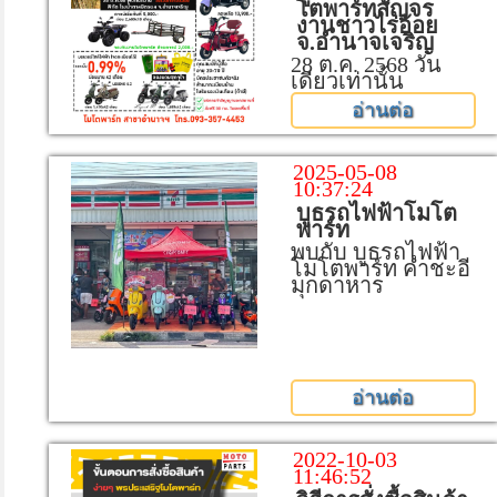
โตพาร์ทสัญจร
งานชาวไร่อ้อย
จ.อำนาจเจริญ
28 ต.ค. 2568 วัน
เดียวเท่านั้น
อ่านต่อ
2025-05-08
10:37:24
บูธรถไฟฟ้าโมโต
พาร์ท
พบกับ บูธรถไฟฟ้า
โมโตพาร์ท คำชะอี
มุกดาหาร
อ่านต่อ
2022-10-03
11:46:52