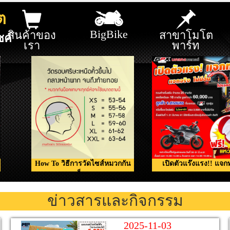
ต
BigBike
สินค้าของ
สาขาโมโต
ซค์
เรา
พาร์ท
How To วิธีการวัดไซส์หมวกกัน
เปิดตัวแร๊งแรง!! แจก
น็อค
ข่าวสารและกิจกรรม
2025-11-03