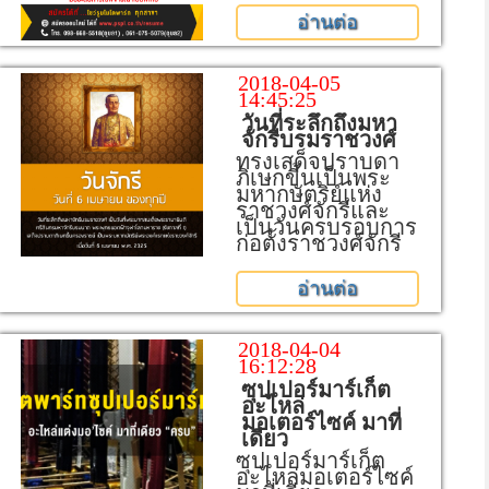
อ่านต่อ
2018-04-05
14:45:25
วันที่ระลึกถึงมหา
จักรีบรมราชวงศ์
ทรงเสด็จปราบดา
ภิเษกขี้นเป็นพระ
มหากษัตริย์แห่ง
ราชวงศ์จักรีและ
เป็นวันครบรอบการ
ก่อตั้งราชวงศ์จักรี
อ่านต่อ
2018-04-04
16:12:28
ซุปเปอร์มาร์เก็ต
อะไหล่
มอเตอร์ไซค์ มาที่
เดียว
ซุปเปอร์มาร์เก็ต
อะไหล่มอเตอร์ไซค์