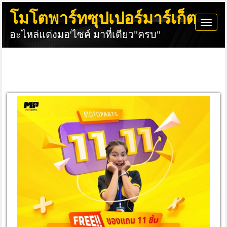
โมโตพาร์ทซุปเปอร์มาร์เก็ต
Togg
อะไหล่แต่งมอ'ไซค์ มาที่เดียว"ครบ"
navi