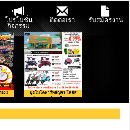
โปรโมชั่น
ติดต่อเรา
รับสมัครงาน
กิจกรรม
ทอง!!
บูธโมโตพาร์ทสัญจร โลตัส
กันทรารมย์ จ.ศรีสะเกษ