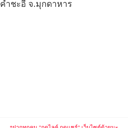
อ.คำชะอี จ.มุกดาหาร
*ฝากทุกคน "กดไลค์ กดแชร์" เว็บไซต์ด้วยนะ