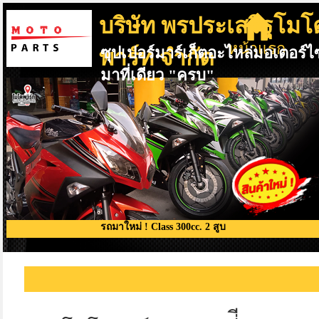
บริษัท พรประเสริฐโมโ
หน้าแรก
ซุปเปอร์มาร์เก็ตอะไหล่มอเตอร์ไ
พาร์ท จำกัด
มาที่เดียว "ครบ"
รถมาใหม่ ! Class 300cc. 2 สูบ