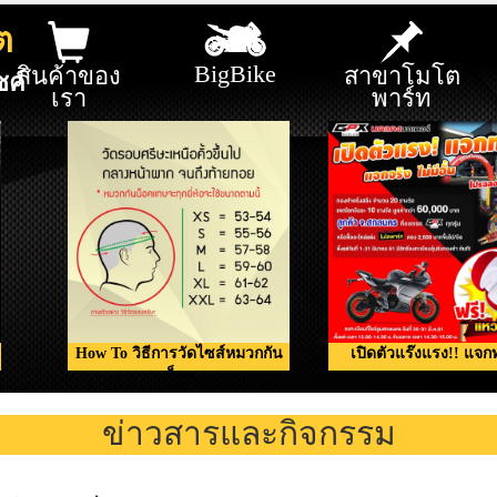
ต
BigBike
สินค้าของ
สาขาโมโต
ซค์
เรา
พาร์ท
How To วิธีการวัดไซส์หมวกกัน
เปิดตัวแร๊งแรง!! แจก
น็อค
ข่าวสารและกิจกรรม