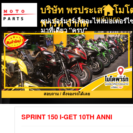
บริษัท พรประเสริฐโมโ
หน้าแรก
พาร์ท จำกัด
ซุปเปอร์มาร์เก็ตอะไหล่มอเตอร์ไซ
มาที่เดียว "ครบ"
สอบถาม / สั่งจองรถได้เลย
SPRINT 150 I-GET 10TH ANNI